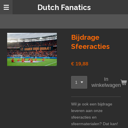
Dutch Fanatics
Ga
direct
naar
de
hoofdinhoud
Bijdrage
Sfeeracties
€ 19,88
In
winkelwagen
Wil je ook een bijdrage
leveren aan onze
sfeeracties en
sfeermaterialen? Dat kan!