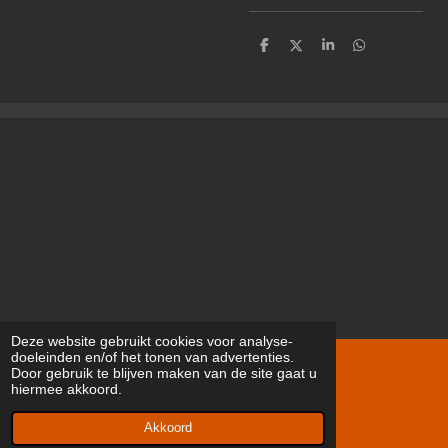
D
D
S
D
e
e
h
e
l
e
a
l
e
l
r
e
n
e
n
Deze website gebruikt cookies voor analyse-
doeleinden en/of het tonen van advertenties.
Door gebruik te blijven maken van de site gaat u
I
X
hiermee akkoord.
n
© 2019 - 2026 Dutch Fanatics
s
Powered by
JouwWeb
t
Akkoord
a